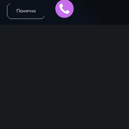
Понятно
В автомобилях EXEED установлены технологичные
помощники, которые позволяют сделать ваши
поездки по городу и на дальние расстояния
максимально комфортными.