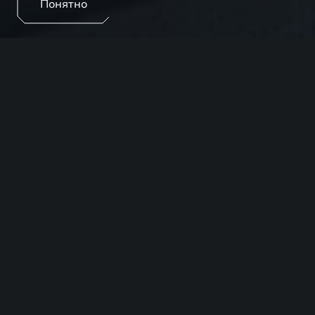
Понятно
Эмоции, которые невозможно подделать. Смотрите
прямые эфиры EXEED, чтобы первыми увидеть
новые модели, услышать мнения экспертов и узнать
о технологиях, меняющих представление о
комфорте и безопасности в автомобилях.
ЗАПИСЬ НА ТЕСТ-
ДРАЙВ
Выберите модель