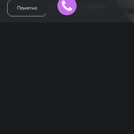
Понятно
ПРЕИМУЩЕСТВА
Для обеспечения надёжной защиты вашего EXEED
мы предлагаем вам эксклюзивные условия по
программе страхования КАСКО совместно с нашими
страховыми партнёрами.
Уникальные условия