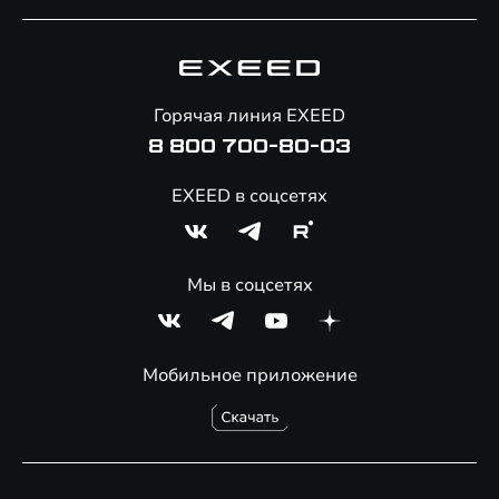
Специальные предложения
Технологии EXEED
Гарантия EXEED
Корпоративным клиентам
Знаковые клиенты EXEED
Помощь на дорогах
Онлайн-магазин аксессуаров
Горячая линия EXEED
8 800 700-80-03
EXEED в соцсетях
Мы в соцсетях
Мобильное приложение