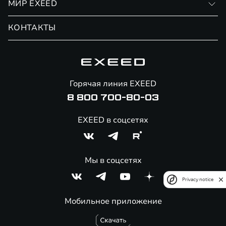
МИР EXEED
Страхование
Записаться на сервис
Обмен / Trade-in
Новости и события
КОНТАКТЫ
Сервис
Специальные предложения
Технологии EXEED
Гарантия EXEED
Корпоративным клиентам
Знаковые клиенты EXEED
Помощь на дорогах
Онлайн-магазин аксессуаров
Горячая линия EXEED
8 800 700-80-03
EXEED в соцсетях
Мы в соцсетях
Privacy notice
Мобильное приложение