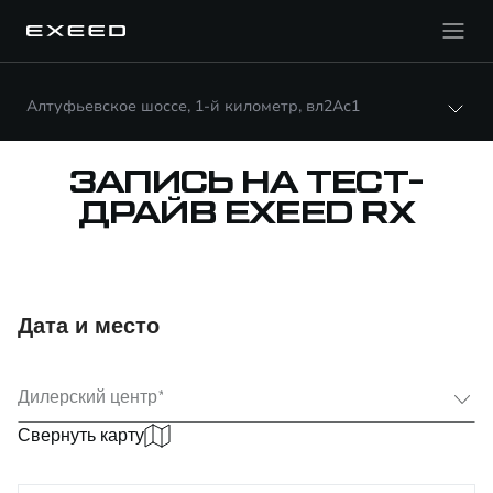
Алтуфьевское шоссе, 1-й километр, вл2Ас1
ЗАПИСЬ НА ТЕСТ-
ДРАЙВ EXEED RX
Дата и место
Выберите
Дилерский центр
Свернуть карту