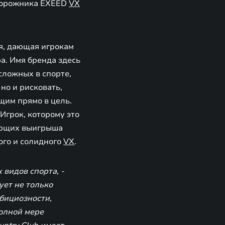
едорожника EXEED
VX
ля, дающая игрокам
ра. Имя бренда здесь
сложных в спорте,
но и рисковать,
щим прямо в цель.
 Игрок, которому это
ляющих выигрыша
ого и солидного
VX
.
 видов спорта, -
ует не только
бициозности,
полной мере