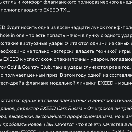
ь стиль и комфорт флагманского полноразмерного вн
о полноприводного EXEED
TXL
.
ED будет носить одна из восемнадцати лунок гольф-по
ole in one – то есть попасть мячом в лунку с одного уда
о: такие виртуозные удары считаются одними из самых 
еобходимо не только мастерски владеть техникой игры, 
ть EXEED к успеху схож с таким точным ударом, попадаю
ov Golf & Country Club, такие удары случаются раз в год.
но получает ценный приз. В этом году одной из состав
тест-драйв флагмана модельной линейки EXEED – мощн
 остается одним из самых элегантных и аристократичных
ранов, директор EXEED Cars Russia – От игроков он треб
ера, выдержки, высочайшего профессионализма, но и ам
и пробовать новое. Нам кажется, что все эти качества в 