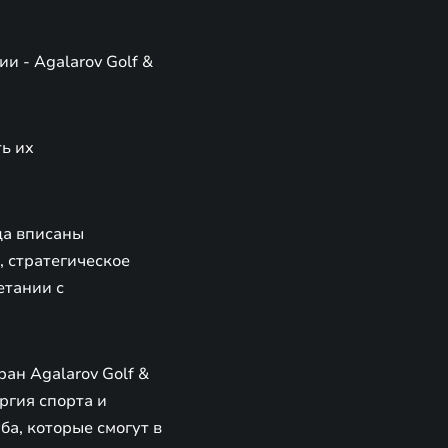
 - Agalarov Golf &
ь их
да вписаны
, стратегическое
етании с
ан Agalarov Golf &
ргия спорта и
ба, которые смогут в