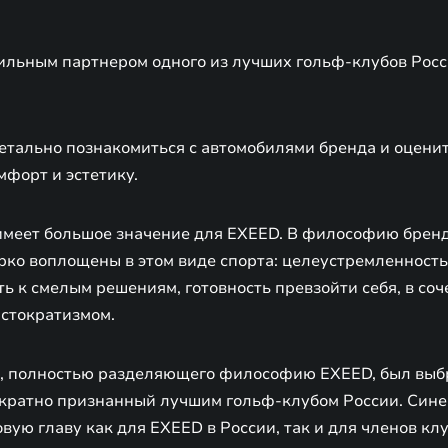
льным партнером одного из лучших гольф-клубов России
детально познакомиться с автомобилями бренда и оценит
мфорт и эстетику.
меет большое значение для EXEED. В философию брен
рко воплощены в этом виде спорта: целеустремленность
ь к смелым решениям, готовность превзойти себя, в соч
истократизмом.
а, полностью разделяющего философию EXEED, был выбр
нократно признанный лучшим гольф-клубом России. Сине
вую главу как для EXEED в России, так и для членов клу