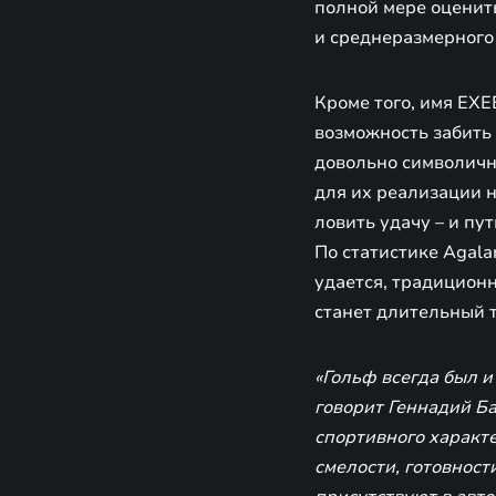
полной мере оценит
и среднеразмерног
Кроме того, имя EXE
возможность забить h
довольно символичн
для их реализации н
ловить удачу – и пу
По статистике Agalar
удается, традицион
станет длительный 
«Гольф всегда был и
говорит Геннадий Ба
спортивного характ
смелости, готовност