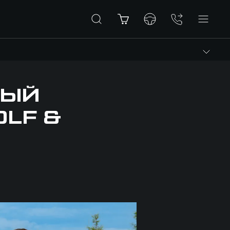
НЫЙ
OLF &