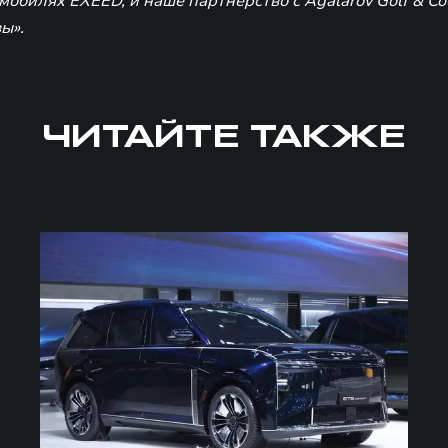
мобилях EXEED, и наше партнерство с Agalarov Golf & Co
ы».
ЧИТАЙТЕ ТАКЖЕ