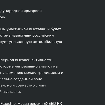
ждународной ярмаркой
ре».
ным участником выставки и будет
ботана известным российским
ирует уникальную автомобильную
– период высокой активности
 которые непрерывно влияют на
ить гармонию между традициями и
иально созданной зоне
м, но и совместно с ним
й выставки.
Flagship. Новая версия EXEED RX