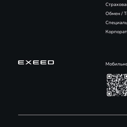
Страхова
Обмен / T
Специал
Корпорат
Мобильн