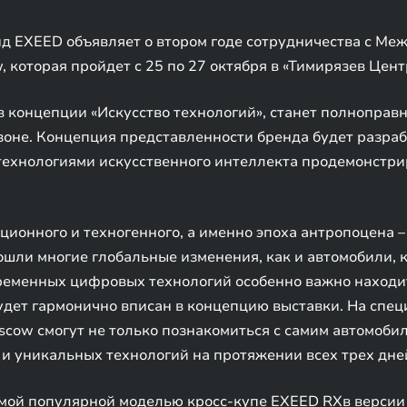
 EXEED объявляет о втором годе сотрудничества с Ме
 которая пройдет c 25 по 27 октября в «Тимирязев Цент
 концепции «Искусство технологий», станет полноправ
зоне. Концепция представленности бренда будет разра
 технологиями искусственного интеллекта продемонстр
ционного и техногенного, а именно эпоха антропоцена 
зошли многие глобальные изменения, как и автомобили,
временных цифровых технологий особенно важно наход
дет гармонично вписан в концепцию выставки. На спец
cow смогут не только познакомиться с самим автомобиле
 и уникальных технологий на протяжении всех трех дне
мой популярной моделью кросс-купе EXEED RXв версии 