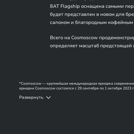
8AT Flagship оснащена самыми пе
будет представлен в новом для бр
салоном и благородным кофейным 
Всего на Cosmoscow продемонстрир
определяет масштаб предстоящей 
*Cosmoscow — крупнейшая международная ярмарка современного 
ярмарки Cosmoscow состоялся c 29 сентября по 1 октября 2023 
гостей, более 31 000 человек.
Развернуть