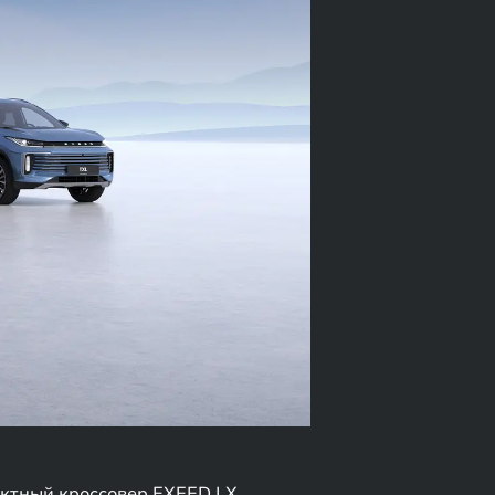
ктный кроссовер EXEED LX,