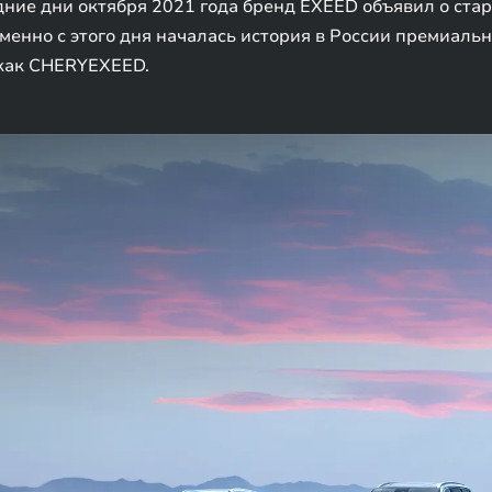
едние дни октября 2021 года бренд EXEED объявил о ст
менно с этого дня началась история в России премиаль
 как CHERYEXEED.