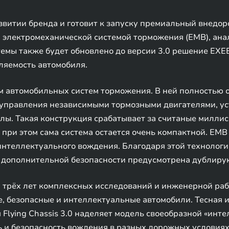
звитии бренда и готовит к запуску премиальный внедор
 электромеханической системой торможения (EMB), ана
емы также будет обновлено до версии 3.0 решение EXEED
ляемость автомобиля.
м автомобильных систем торможения. В ней полностью 
я управления независимыми тормозными двигателями, у
лы. Такая конструкция срабатывает за считаные миллис
 при этом сама система остается очень компактной. EMB
нтеллектуального вождения. Благодаря этой технологи
я дополнительной безопасности предусмотрена дублиру
 трёх лет комплексных исследований и инженерной раб
, безопасные и интеллектуальные автомобили. Тесная 
lying Chassis 3.0 наделяет модель своеобразной «инте
ь и безопасность вождения в разных дорожных условиях