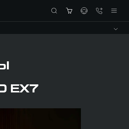
Ы
D EX7