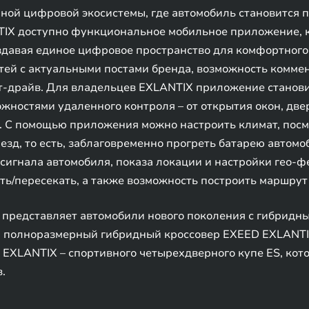
ной цифровой экосистемы, где автомобиль становится 
IX доступно функциональное мобильное приложение, к
оздавая единое цифровое пространство для комфортног
тей с актуальными постами бренда, возможность комме
ест-драйв. Для владельцев EXLANTIX приложение стано
ностями удаленного контроля – от открытия окон, две
. С помощью приложения можно настроить климат, посмо
езд, то есть, заблаговременно прогреть батарею автомо
 сигнала автомобиля, показа локации и настройки гео-ф
ь/пересекать, а также возможность построить маршрут
представляет автомобили нового поколения с гибридн
 полноразмерный гибридный кроссовер EXEED EXLANTIX 
EXLANTIX – спортивного четырехдверного купе ES, кото
.