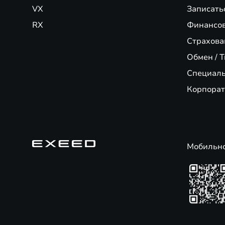
VX
Записать
RX
Финансо
Страхова
Обмен / T
Специал
Корпорат
Мобильн