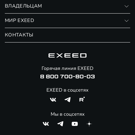
Записаться на тест-драйв
ВЛАДЕЛЬЦАМ
Финансовые программы
Личный кабинет
МИР EXEED
Страхование
Записаться на сервис
Обмен / Trade-in
Новости и события
КОНТАКТЫ
Сервис
Специальные предложения
Технологии EXEED
Гарантия EXEED
Корпоративным клиентам
Знаковые клиенты EXEED
Помощь на дорогах
Онлайн-магазин аксессуаров
Горячая линия EXEED
8 800 700-80-03
EXEED в соцсетях
Мы в соцсетях