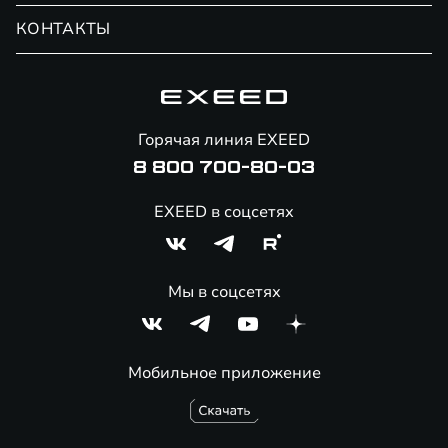
Обмен / Trade-in
Новости и события
КОНТАКТЫ
Сервис
Специальные предложения
Технологии EXEED
Гарантия EXEED
Корпоративным клиентам
Знаковые клиенты EXEED
Помощь на дорогах
Онлайн-магазин аксессуаров
Горячая линия EXEED
8 800 700-80-03
EXEED в соцсетях
Мы в соцсетях
Мобильное приложение