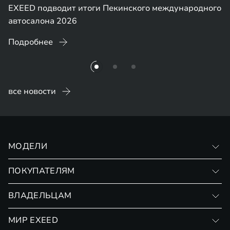
EXEED подводит итоги Пекинского международного
автосалона 2026
Подробнее
все новости
МОДЕЛИ
VX
ПОКУПАТЕЛЯМ
RX
Записаться на тест-драйв
ВЛАДЕЛЬЦАМ
Финансовые программы
Личный кабинет
МИР EXEED
Страхование
Записаться на сервис