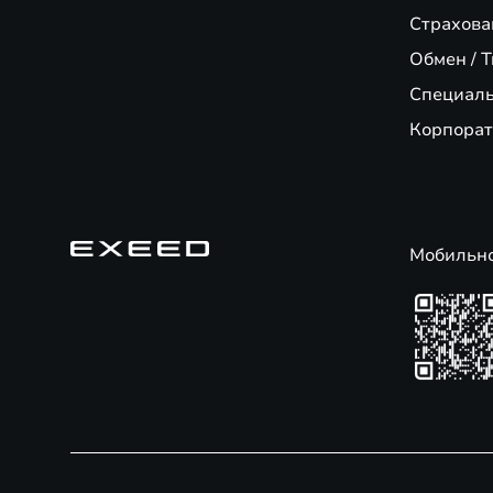
Страхова
Обмен / T
Специал
Корпорат
Мобильн