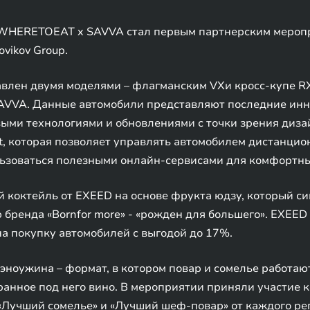
от WHERETOEAT x SAVVA стал первым партнерским мероп
vikov Group.
влен двумя моделями – флагманским VXи кросс-купе RX
SAVVA. Данные автомобили представляют последние ин
ми технологиями и обновлениями с точки зрения дизай
, которая позволяет управлять автомобилем дистанцио
льзоваться полезными онлайн-сервисами для комфортны
ий коктейль от EXEED на основе фрукта юдзу, который с
бренда «Bornfor more» - «рожден для большего». EXEED
а покупку автомобилей с выгодой до 17%.
оужина – формат, в котором повар и сомелье работают 
анное под него вино. В мероприятии приняли участие 
учший сомелье» и «Лучший шеф-повар» от каждого реги