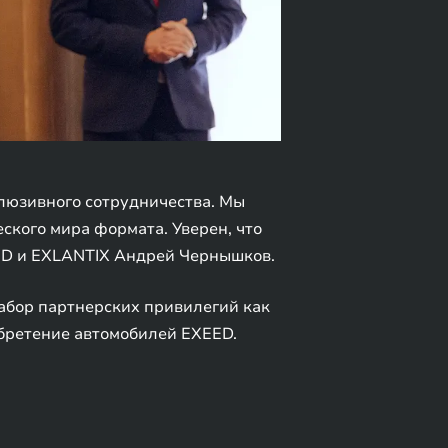
клюзивного сотрудничества. Мы
еского мира формата. Уверен, что
EED и EXLANTIX Андрей Чернышков.
набор партнерских привилегий как
обретение автомобилей EXEED.