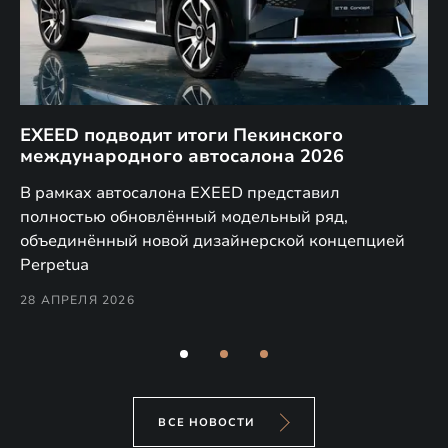
EXEED подводит итоги Пекинского
Д
международного автосалона 2026
E
в
а,
В рамках автосалона EXEED представил
EX
полностью обновлённый модельный ряд,
по
объединённый новой дизайнерской концепцией
(н
Perpetua
Co
28 АПРЕЛЯ 2026
24
ВСЕ НОВОСТИ