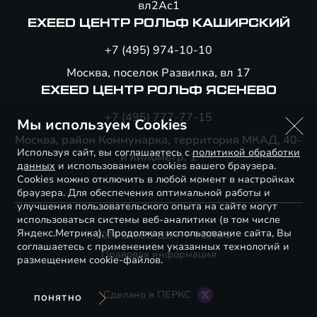
вл2Ас1
EXEED ЦЕНТР РОЛЬФ КАШИРСКИЙ
+7 (495) 974-10-10
Москва, поселок Развилка, вл 17
EXEED ЦЕНТР РОЛЬФ ЯСЕНЕВО
+7 (495) 777-77-15
Мы используем Cookies
Москва, район Коммунарка, территория МКАД, 40-
Используя сайт, вы соглашаетесь с
политикой обработки
й километр, 1
данных
и использованием cookies вашего браузера.
Cookies можно отключить в любой момент в настройках
браузера. Для обеспечения оптимальной работы и
улучшения пользовательского опыта на сайте могут
использоваться системы веб-аналитики (в том числе
Яндекс.Метрика). Продолжая использование сайта, Вы
© 2026 EXEED ЦЕНТР РОЛЬФ
соглашаетесь с применением указанных технологий и
Правовая информация
размещением cookie-файлов.
Сделано в ПЕРКС
ПОНЯТНО