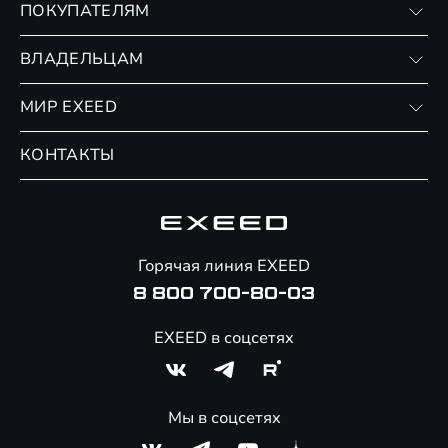
ПОКУПАТЕЛЯМ
RX
Записаться на тест-драйв
ВЛАДЕЛЬЦАМ
Финансовые программы
Личный кабинет
МИР EXEED
Страхование
Записаться на сервис
Обмен / Trade-in
Новости и события
КОНТАКТЫ
Сервис
Специальные предложения
Технологии EXEED
Гарантия EXEED
Корпоративным клиентам
Знаковые клиенты EXEED
Помощь на дорогах
Онлайн-магазин аксессуаров
Горячая линия EXEED
8 800 700-80-03
EXEED в соцсетях
Мы в соцсетях