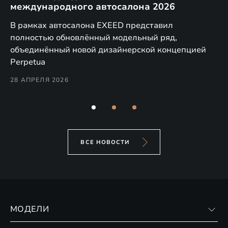
международного автосалона 2026
E
в
а,
В рамках автосалона EXEED представил
EX
полностью обновлённый модельный ряд,
по
объединённый новой дизайнерской концепцией
(н
Perpetua
Co
28 АПРЕЛЯ 2026
24
ВСЕ НОВОСТИ
МОДЕЛИ
VX