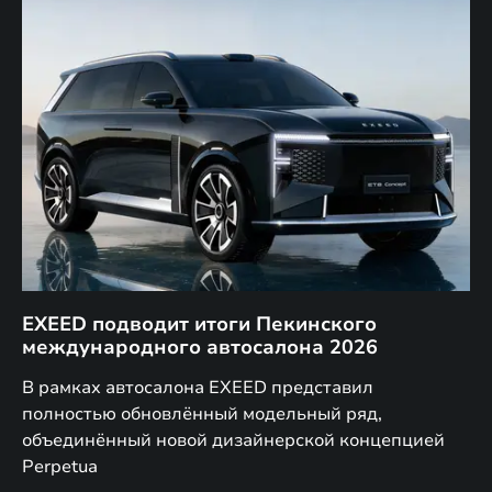
EXEED подводит итоги Пекинского
Д
международного автосалона 2026
E
в
а,
В рамках автосалона EXEED представил
EX
полностью обновлённый модельный ряд,
по
объединённый новой дизайнерской концепцией
(н
Perpetua
Co