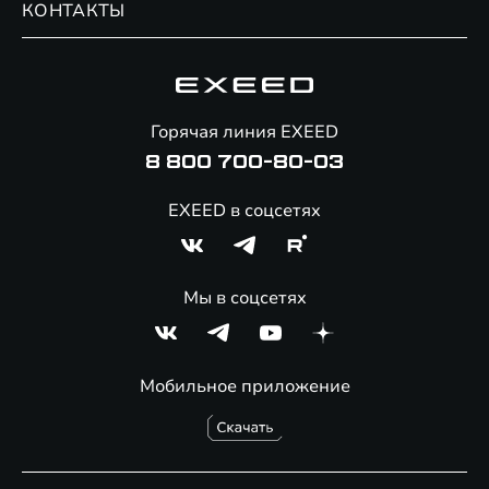
КОНТАКТЫ
Сервис
Специальные предложения
Технологии EXEED
Гарантия EXEED
Корпоративным клиентам
Знаковые клиенты EXEED
Помощь на дорогах
Онлайн-магазин аксессуаров
Горячая линия EXEED
8 800 700-80-03
EXEED в соцсетях
Мы в соцсетях
Мобильное приложение