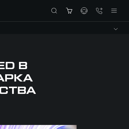
ED В
АРКА
СТВА