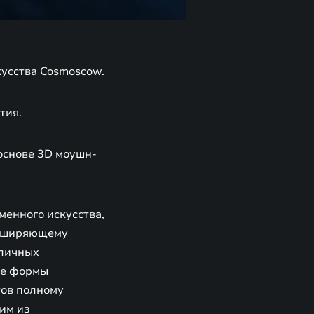
кусства Cosmoscow.
тия.
 основе 3D моушн-
менного искусства,
расширяющему
зличных
ие формы
тов полному
им из