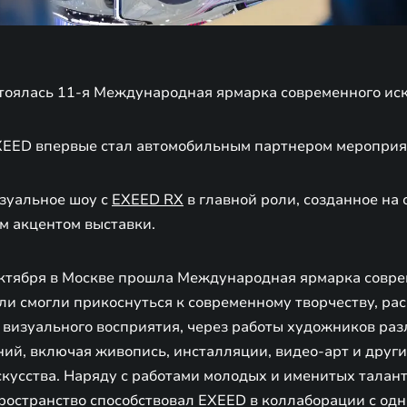
стоялась 11-я Международная ярмарка современного ис
EXEED впервые стал автомобильным партнером мероприя
зуальное шоу с
EXEED RX
в главной роли, созданное на
м акцентом выставки.
 октября в Москве прошла Международная ярмарка совре
ели смогли прикоснуться к современному творчеству, 
визуального восприятия, через работы художников ра
ний, включая живопись, инсталляции, видео-арт и друг
скусства. Наряду с работами молодых и именитых талан
ространство способствовал EXEED в коллаборации с одн