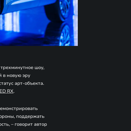
 трехминутное шоу,
й в новую эру
статус арт-объекта.
ED RX
.
демонстрировать
тороны, поддержать
ть, – говорит автор