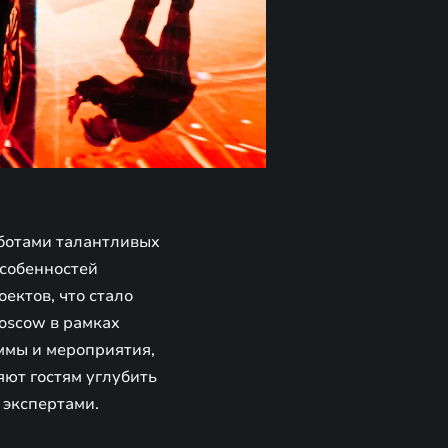
ботами талантливых
особенностей
ектов, что стало
oscow в рамках
ммы и мероприятия,
яют гостям углубить
 экспертами.