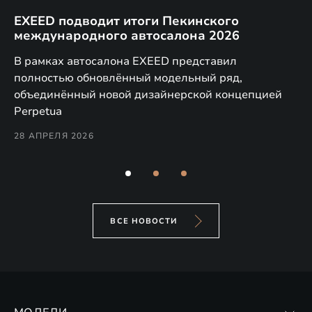
EXEED подводит итоги Пекинского
Д
международного автосалона 2026
E
в
а,
В рамках автосалона EXEED представил
EX
полностью обновлённый модельный ряд,
по
объединённый новой дизайнерской концепцией
(н
Perpetua
Co
28 АПРЕЛЯ 2026
24
ВСЕ НОВОСТИ