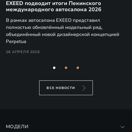
EXEED подводит итоги Пекинского
Д
международного автосалона 2026
E
в
а,
В рамках автосалона EXEED представил
EX
полностью обновлённый модельный ряд,
по
объединённый новой дизайнерской концепцией
(н
Perpetua
Co
28 АПРЕЛЯ 2026
24
ВСЕ НОВОСТИ
МОДЕЛИ