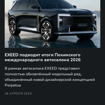
EXEED подводит итоги Пекинского
Д
международного автосалона 2026
E
в
а,
В рамках автосалона EXEED представил
EX
полностью обновлённый модельный ряд,
по
объединённый новой дизайнерской концепцией
(н
Perpetua
Co
28 АПРЕЛЯ 2026
24