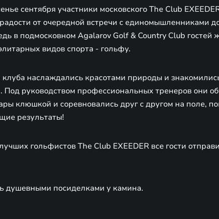
енье сентября участники московского The Club EXEEDER
К радости от очередной встречи с единомышленниками д
едь в подмосковном Agalarov Golf & Country Club гостей
элитарных видов спорта - гольфу.
и клуба наслаждались красотами природы и знакомились
 Под руководством профессиональных тренеров они об
ары клюшкой и соревновались друг с другом на поле, п
щие результаты!
лучших гольфистов The Club EXEEDER все гости отправ
ь душевными посиделками у камина.