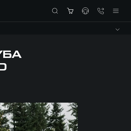
УБА
D