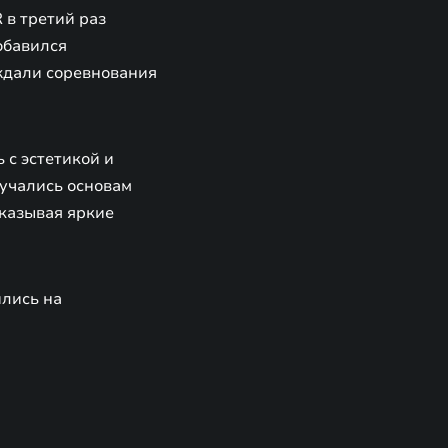
 в третий раз
обавился
 ждали соревнования
 с эстетикой и
учались основам
оказывая яркие
ились на